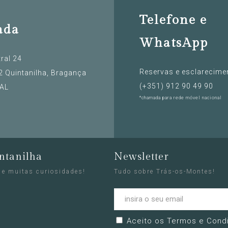
Telefone e
ada
WhatsApp
ral 24
Reservas e esclarecime
 Quintanilha, Bragança
(+351) ‭912 90 49 90‬
AL
*chamada para rede móvel nacional
ntanilha
Newsletter
 e muitas curiosidades!
Tudo sobre Trás-os-Montes!
Aceito os
Termos e Cond