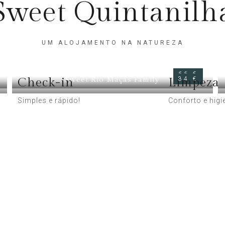
Sweet Quintanilh
UM ALOJAMENTO NA NATUREZA
Sweet Nascer do Sol
66 €
Check-in
Sweet Rio Maçãs Family
Limpeza
84 €
Simples e rápido!
Conforto e higi
DESFRU