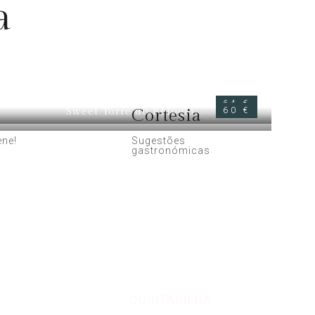
a
Sweet Rio Maçãs
64 €
Sweet Torre do Relógio
Cortesia
60 €
ene!
Sugestões
gastronómicas
TE
QUINTANILHA