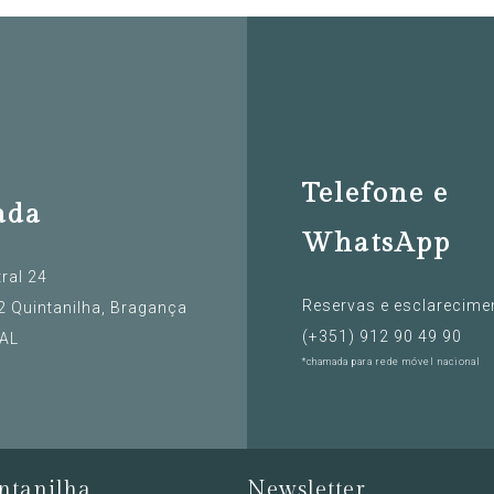
Telefone e
ada
WhatsApp
ral 24
Reservas e esclarecime
 Quintanilha, Bragança
(+351) ‭912 90 49 90‬
AL
*chamada para rede móvel nacional
ntanilha
Newsletter