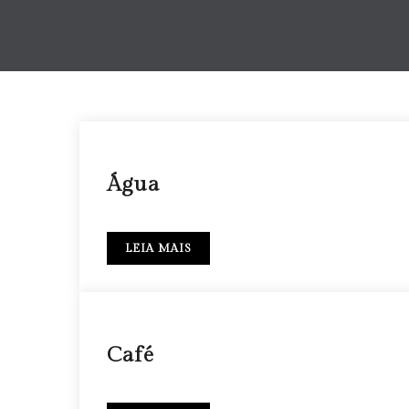
12 MAI
Água
LEIA MAIS
27 ABR
Café