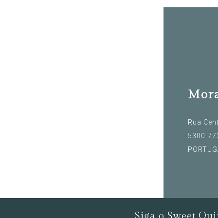
Mor
Rua Cent
5300-772
PORTUG
Siga o Sweet Qui